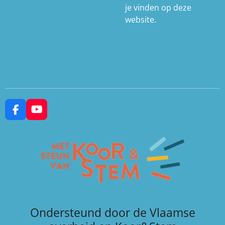
je vinden op deze
website.
F
Y
a
o
c
u
e
T
b
u
o
b
o
e
k
Ondersteund door de Vlaamse