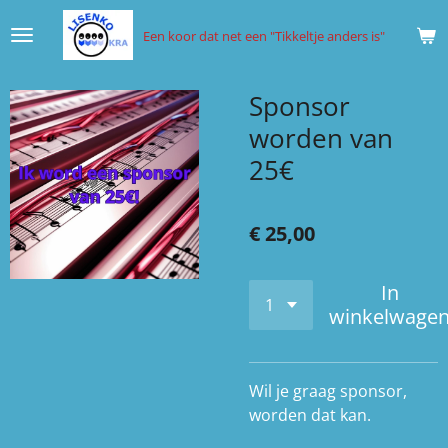
Ga
Een koor
dat
net een "Tikkeltje anders is"
direct
naar
de
Sponsor
hoofdinhoud
worden van
25€
€ 25,00
In
winkelwage
Wil je graag sponsor,
worden dat kan.