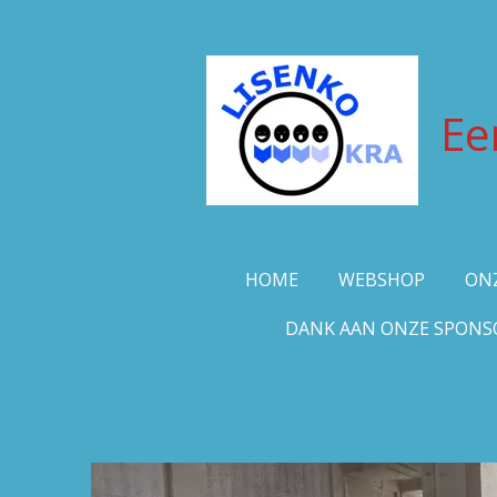
Ga
direct
naar
de
Ee
hoofdinhoud
HOME
WEBSHOP
ON
DANK AAN ONZE SPONS